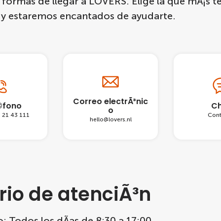
 formas de llegar a LOVERS. Elige la que mÃ¡s t
y estaremos encantados de ayudarte.
Correo electrÃ³nic
©fono
Ch
o
 21 43 111
Cont
hello@lovers.nl
rio de atenciÃ³n
 Todos los dÃ­as de 8:30 a 17:00