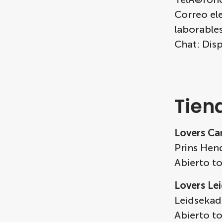
Correo ele
laborable
Chat: Disp
Tien
Lovers Ca
Prins Hen
Abierto to
Lovers Le
Leidsekad
Abierto to