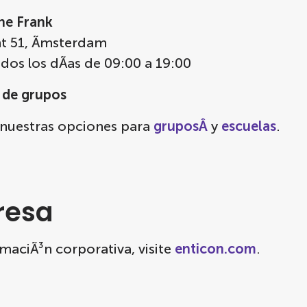
ne Frank
ht 51, Ãmsterdam
dos los dÃ­as de 09:00 a 19:00
 de grupos
nuestras opciones para
gruposÂ
y
escuelas
.
resa
maciÃ³n corporativa, visite
enticon.com
.