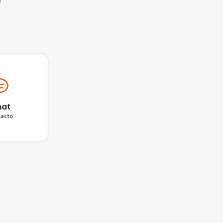
e
at
acto