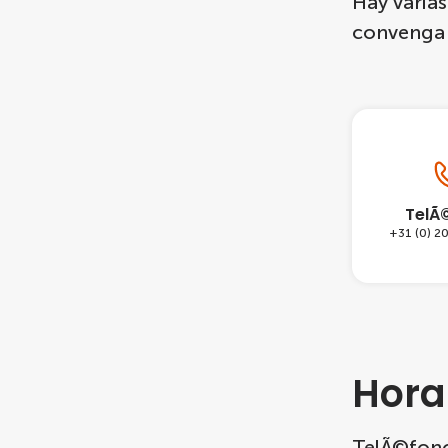
Hay varias
convenga 
TelÃ
+31 (0) 20
Hora
TelÃ©fono: