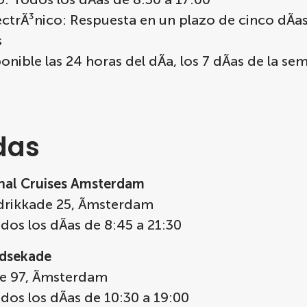
ctrÃ³nico: Respuesta en un plazo de cinco dÃ­a
s
onible las 24 horas del dÃ­a, los 7 dÃ­as de la se
das
nal Cruises Amsterdam
drikkade 25, Ãmsterdam
dos los dÃ­as de 8:45 a 21:30
idsekade
e 97, Ãmsterdam
dos los dÃ­as de 10:30 a 19:00