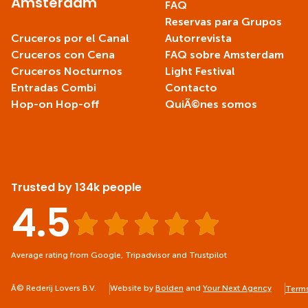
Ãmsterdam
FAQ
Reservas para Grupos
Cruceros por el Canal
Autorrevista
Cruceros con Cena
FAQ sobre Amsterdam
Cruceros Nocturnos
Light Festival
Entradas Combi
Contacto
Hop-on Hop-off
QuiÃ©nes somos
Trusted by 134k people
4.5
Average rating from Google, Tripadvisor and Trustpilot
Â© Rederij Lovers B.V.
Website by
Bolden
and
Your Next Agency
Terms