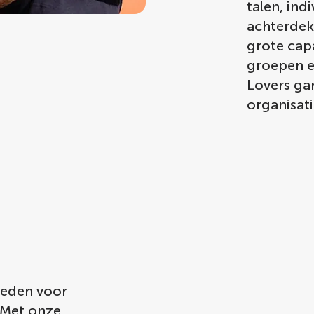
talen, ind
achterdek
grote capa
groepen e
Lovers ga
organisati
ieden voor
 Met onze