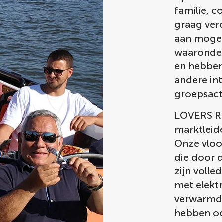
familie, c
graag ver
aan mogel
waaronde
en hebbe
andere in
groepsact
LOVERS Ron
marktleid
Onze vloo
die door d
zijn voll
met elekt
verwarmd 
hebben oo