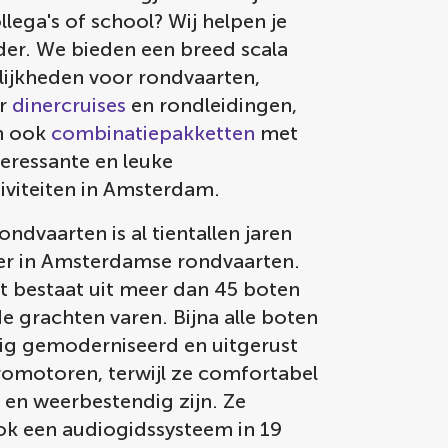
ollega's of school? Wij helpen je
der. We bieden een breed scala
ijkheden voor rondvaarten,
r
dinercruises
en rondleidingen,
n ook
combinatiepakketten
met
teressante en leuke
iviteiten in Amsterdam.
dvaarten is al tientallen jaren
er in Amsterdamse rondvaarten.
t bestaat uit meer dan 45 boten
e grachten varen. Bijna alle boten
edig gemoderniseerd en uitgerust
romotoren, terwijl ze comfortabel
en weerbestendig zijn. Ze
k een audiogidssysteem in 19