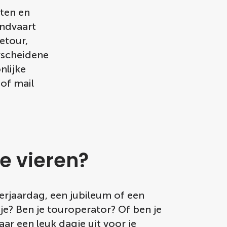
ten en
ondvaart
etour,
erscheidene
lijke
 of mail
te vieren?
 verjaardag, een jubileum of een
tje? Ben je touroperator? Of ben je
ar een leuk dagje uit voor je