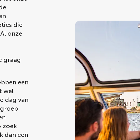
de
en
ties die
 Al onze
e graag
ebben een
t wel
ke dag van
e groep
en
p zoek
ek dan een