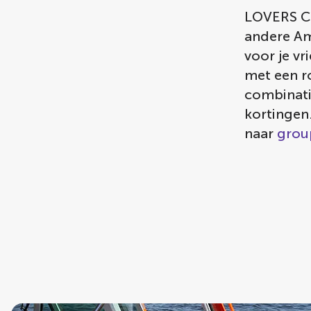
LOVERS Ca
andere Am
voor je vr
met een ro
combinati
kortingen.
naar
grou