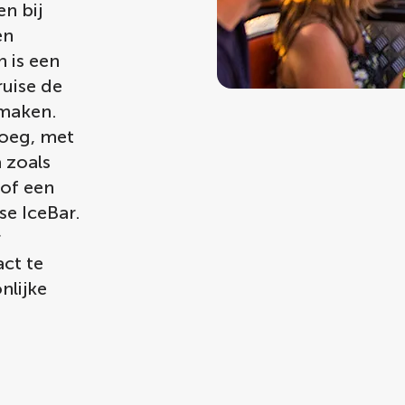
n bij
en
n is een
ruise de
 maken.
noeg, met
 zoals
 of een
se IceBar.
r
ct te
nlijke